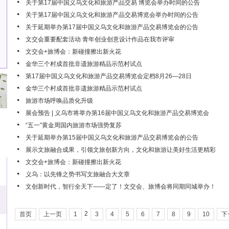
关于第17届中国义乌文化和旅游产品交易 博览会举办时间的公告
关于第17届中国义乌文化和旅游产品交易博览会举办时间的公告
关于延期举办第17届中国义乌文化和旅游产品交易博览会的公告
文交会重要配套活动 青年创业创意设计作品在我市评审
文交会+旅博会：新碰撞擦出新火花
金华三个村成首批非遗旅游精品示范村试点
第17届中国义乌文化和旅游产品交易博览会定档8月26—28日
金华三个村成首批非遗旅游精品示范村试点
旅游市场呼唤品质化升级
展会预告 | 义乌市将举办第16届中国义乌文化和旅游产品交易博览会
“五一”黄金周国内旅游市场强势复苏
关于延期举办第15届中国义乌文化和旅游产品交易博览会的公告
展示文旅融合成果，引领文旅创新方向，文化和旅游让美好生活更精彩
文交会+旅博会：新碰撞擦出新火花
义乌：以先锋之势书写文旅融合大文章
文创新时代，智行全天下——定了！文交会、旅博会将同期同城举办！
2
首页
上一页
1
3
4
5
6
7
8
9
10
下