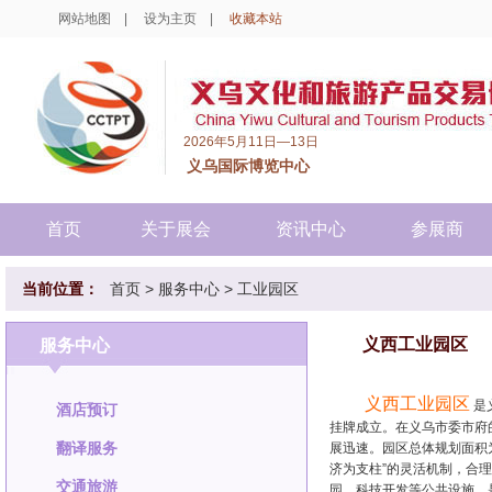
网站地图
|
设为主页
|
收藏本站
2026年5月11日—13日
义乌国际博览中心
首页
关于展会
资讯中心
参展商
当前位置：
首页
>
服务中心
>
工业园区
义西工业园区
服务中心
义西工业园区
是
酒店预订
挂牌成立。在义乌市委市府
翻译服务
展迅速。园区总体规划面积
济为支柱”的灵活机制，合
交通旅游
园、科技开发等公共设施，