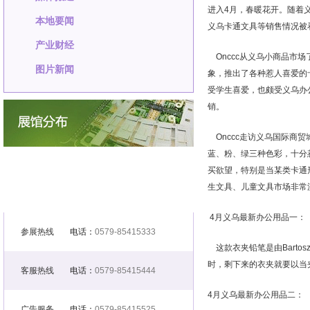
进入4月，春暖花开。随着
本地要闻
义乌卡通文具等销售情况被
产业财经
Onccc从义乌小商品市
图片新闻
象，推出了各种惹人喜爱的
受学生喜爱，也颇受义乌办
销。
Onccc走访义乌国际商
蓝、粉、绿三种色彩，十分
买欲望，特别是当某类卡通
生文具、儿童文具市场非常
4月义乌最新办公用品一：
参展热线
电话：
0579-85415333
这款衣夹铅笔是由Barto
时，剩下来的衣夹就要以当
客服热线
电话：
0579-85415444
4月义乌最新办公用品二：
广告服务
电话：
0579-85415525