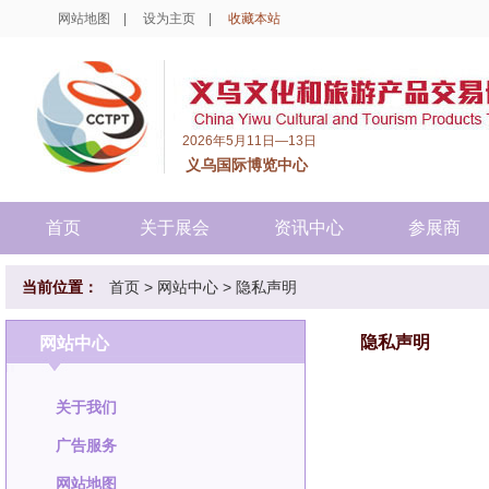
网站地图
|
设为主页
|
收藏本站
2026年5月11日—13日
义乌国际博览中心
首页
关于展会
资讯中心
参展商
当前位置：
首页
> 网站中心 >
隐私声明
隐私声明
网站中心
关于我们
广告服务
网站地图