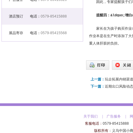
因此，专家提醒孩子们尽
提醒四：&ldquo;增白&
酒店预订
电话：
0579-85415888
家长在为孩子购买作业本
展品寄存
电话：
0579-85415568
作业本是在生产
时添加了大
重人体肝脏的负担。
上一篇：
玩企拓展内销渠道
下一篇：
近期出口风险动
关于我们
|
广告服务
|
客服电话：
0579-85415888
版权所有
：
义乌中国小