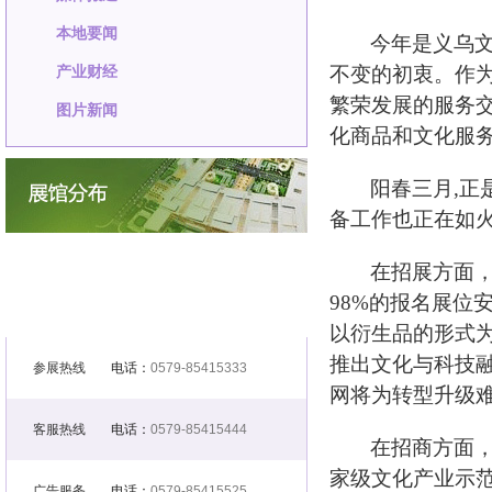
本地要闻
今年是义乌文
产业财经
不变的初衷。作
繁荣发展的服务
图片新闻
化商品和文化服
阳春三月
,
正
备工作也正在如
在招展方面
98%
的报名展位
以衍生品的形式
推出文化与科技融
参展热线
电话：
0579-85415333
网将为转型升级
客服热线
电话：
0579-85415444
在招商方面
家级文化产业示
广告服务
电话：
0579-85415525