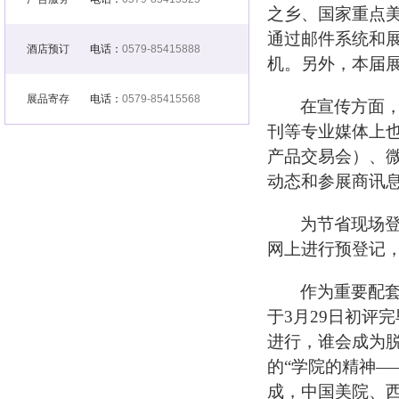
之乡、国家重点
通过邮件系统和
酒店预订
电话：
0579-85415888
机。另外，本届
展品寄存
电话：
0579-85415568
在宣传方面
刊等专业媒体上
产品交易会）、
动态和参展商讯
为节省现场
网上进行预登记
作为重要配套
于
3
月
29
日初评完
进行，谁会成为脱
的“学院的精神—
成，中国美院、