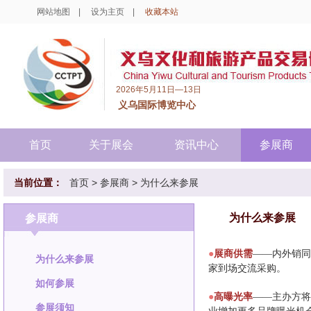
网站地图
|
设为主页
|
收藏本站
2026年5月11日—13日
义乌国际博览中心
首页
关于展会
资讯中心
参展商
当前位置：
首页
> 参展商 >
为什么来参展
为什么来参展
参展商
●
展商供需
——内外销同
为什么来参展
家到场交流采购。
如何参展
●
高曝光率
——主办方将
参展须知