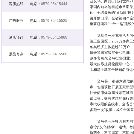
驻义乌。商品出口到世界21
客服热线
电话：
0579-85415444
家国内知名连锁超市常驻采购
运行全球最长的“义新欧”
路开放口岸、全省第四个空
广告服务
电话：
0579-85415525
重要桥梁和“一带一路”建
义乌是一座充满活力的
酒店预订
电话：
0579-85415888
级工业园区，2.67万多家
各类经济主体超过32万户
博会等国家级展会和电商、
展品寄存
电话：
0579-85415568
越多客商来义乌投资创业。
最大的零担货物配载中心，
头和马士基等全球知名海运
义乌是一座锐意进取的
点，包括获批开展国家新型
社会信用体系建设示范城市
试点等，拥有优越的先行先
审批权限的县级市、全省首
多跑一次”改革，成立全国
义乌是一座独具魅力的
容”的“义乌精神”，道情
协两会，不同国家、不同地