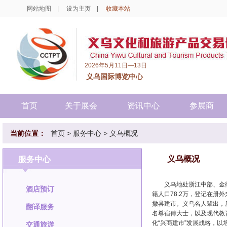
网站地图
|
设为主页
|
收藏本站
2026年5月11日—13日
义乌国际博览中心
首页
关于展会
资讯中心
参展商
当前位置：
首页
>
服务中心
>
义乌概况
义乌概况
服务中心
义乌地处浙江中部、金衢
酒店预订
籍人口78.2万，登记在册外
撤县建市。义乌名人辈出，
翻译服务
名尊宿傅大士，以及现代教
化“兴商建市”发展战略，
交通旅游