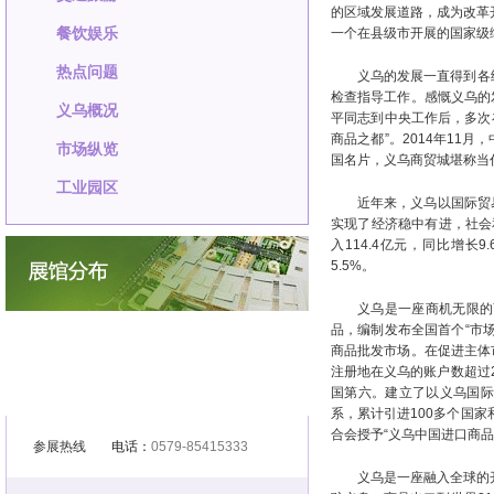
的区域发展道路，成为改革
餐饮娱乐
一个在县级市开展的国家级
热点问题
义乌的发展一直得到各
检查指导工作。感慨义乌的发
义乌概况
平同志到中央工作后，多次
商品之都”。2014年1
市场纵览
国名片，义乌商贸城堪称当代
工业园区
近年来，义乌以国际贸
实现了经济稳中有进，社会和
入114.4亿元，同比增长9
5.5%。
义乌是一座商机无限的商
品，编制发布全国首个“市
商品批发市场。在促进主体
注册地在义乌的账户数超过
国第六。建立了以义乌国际
系，累计引进100多个国
合会授予“义乌中国进口商品
参展热线
电话：
0579-85415333
义乌是一座融入全球的开